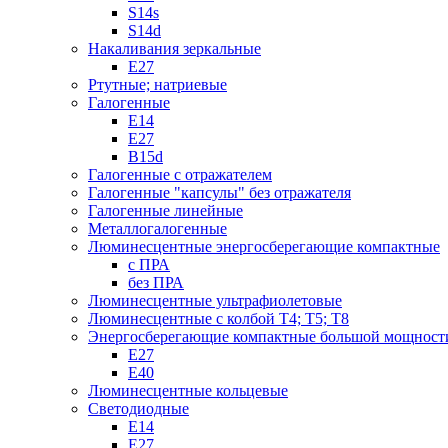
S14s
S14d
Накаливания зеркальные
Е27
Ртутные; натриевые
Галогенные
Е14
Е27
B15d
Галогенные с отражателем
Галогенные "капсулы" без отражателя
Галогенные линейные
Металлогалогенные
Люминесцентные энергосберегающие компактные
с ПРА
без ПРА
Люминесцентные ультрафиолетовые
Люминесцентные с колбой Т4; Т5; T8
Энергосберегающие компактные большой мощност
Е27
Е40
Люминесцентные кольцевые
Светодиодные
Е14
Е27