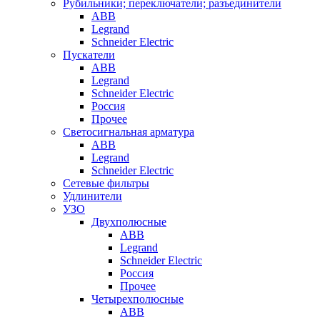
Рубильники; переключатели; разъединители
ABB
Legrand
Schneider Electric
Пускатели
ABB
Legrand
Schneider Electric
Россия
Прочее
Светосигнальная арматура
ABB
Legrand
Schneider Electric
Сетевые фильтры
Удлинители
УЗО
Двухполюсные
ABB
Legrand
Schneider Electric
Россия
Прочее
Четырехполюсные
ABB