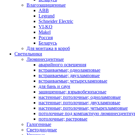
Влагозащищенные
ABB
Legrand
Schneider Electric
VI-KO
Makel
Россия
Беларусь
Для монтажа в короб
Светильники
Люминесцентные
аварийного освещения
встраиваемые; одноламповые
встраиваемые; двухламповые
встраиваемые; четырехламповые
для бань и саун
защищенные; взрывобезопасные
настенные; потолочные; одноламповые
настенные; потолочные; двухламповые
настенные; потолочные; четырехламповые
потолочные под компактную люминесцентну
потолочные; растровые
Галогенные
Светодиодные