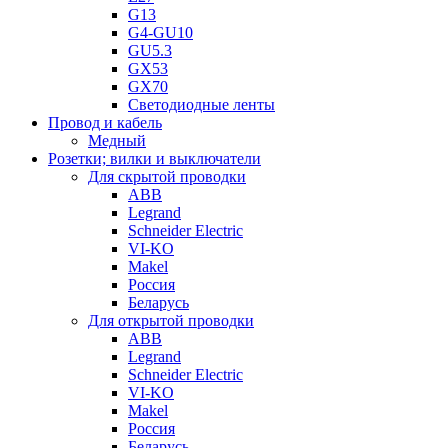
G13
G4-GU10
GU5.3
GX53
GX70
Светодиодные ленты
Провод и кабель
Медный
Розетки; вилки и выключатели
Для скрытой проводки
ABB
Legrand
Schneider Electric
VI-KO
Makel
Россия
Беларусь
Для открытой проводки
ABB
Legrand
Schneider Electric
VI-KO
Makel
Россия
Беларусь