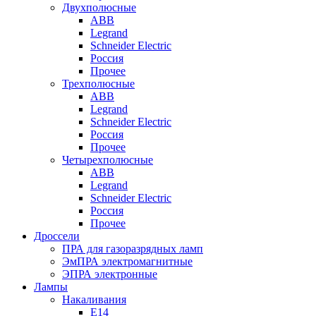
Двухполюсные
ABB
Legrand
Schneider Electric
Россия
Прочее
Трехполюсные
ABB
Legrand
Schneider Electric
Россия
Прочее
Четырехполюсные
ABB
Legrand
Schneider Electric
Россия
Прочее
Дроссели
ПРА для газоразрядных ламп
ЭмПРА электромагнитные
ЭПРА электронные
Лампы
Накаливания
Е14