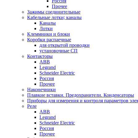
Россия
Прочее
Зажимы соединительные
Кабельные лотки; каналы
Каналы
Лотки
Клеммники и блоки
Коробки распаечные
для открытой проводки
установочные СП
Контакторы
ABB
Legrand
Schneider Electric
Россия
Прочее
Наконечники
Плавкие вставки. Предохранители. Конденсаторы
Приборы для измерения и контроля параметров эле
Реле
ABB
Legrand
Schneider Electric
Россия
Прочее