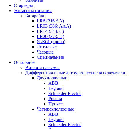
Уличные
Стартеры
Элементы питания
Батарейки
LR6 (316 AA)
LR03 (386; AAA)
LR14 (343; C)
LR20 (373; D)
6LR61 (крона)
Литиевые
Часовые
Специальные
Остальное
Вилки и разъемы
Дифференциальные автоматические выключатели
Двухполюсные
ABB
Legrand
Schneider Electric
Россия
Прочее
Четырехполюсные
ABB
Legrand
Schneider Electric