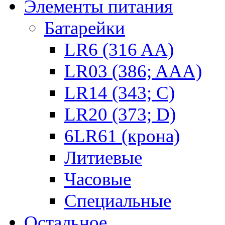
Элементы питания
Батарейки
LR6 (316 AA)
LR03 (386; AAA)
LR14 (343; C)
LR20 (373; D)
6LR61 (крона)
Литиевые
Часовые
Специальные
Остальное