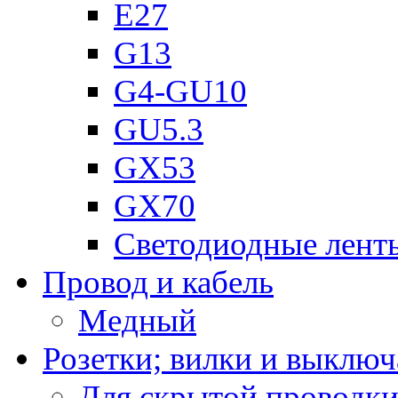
Е27
G13
G4-GU10
GU5.3
GX53
GX70
Светодиодные лент
Провод и кабель
Медный
Розетки; вилки и выключ
Для скрытой проводк