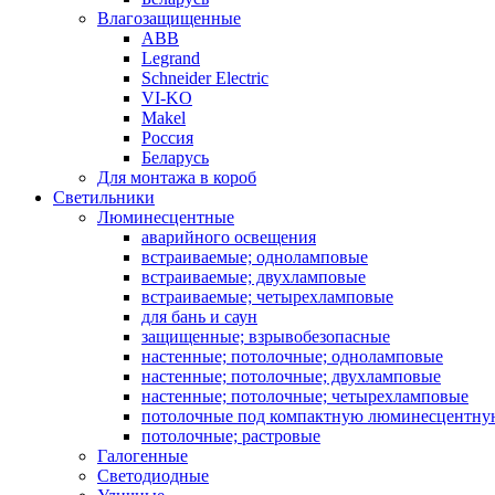
Влагозащищенные
ABB
Legrand
Schneider Electric
VI-KO
Makel
Россия
Беларусь
Для монтажа в короб
Светильники
Люминесцентные
аварийного освещения
встраиваемые; одноламповые
встраиваемые; двухламповые
встраиваемые; четырехламповые
для бань и саун
защищенные; взрывобезопасные
настенные; потолочные; одноламповые
настенные; потолочные; двухламповые
настенные; потолочные; четырехламповые
потолочные под компактную люминесцентну
потолочные; растровые
Галогенные
Светодиодные