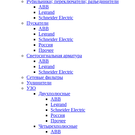
Рубильники; переключатели; разъединители
ABB
Legrand
Schneider Electric
Пускатели
ABB
Legrand
Schneider Electric
Россия
Прочее
Светосигнальная арматура
ABB
Legrand
Schneider Electric
Сетевые фильтры
Удлинители
УЗО
Двухполюсные
ABB
Legrand
Schneider Electric
Россия
Прочее
Четырехполюсные
ABB