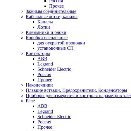
Россия
Прочее
Зажимы соединительные
Кабельные лотки; каналы
Каналы
Лотки
Клеммники и блоки
Коробки распаечные
для открытой проводки
установочные СП
Контакторы
ABB
Legrand
Schneider Electric
Россия
Прочее
Наконечники
Плавкие вставки. Предохранители. Конденсаторы
Приборы для измерения и контроля параметров эле
Реле
ABB
Legrand
Schneider Electric
Россия
Прочее