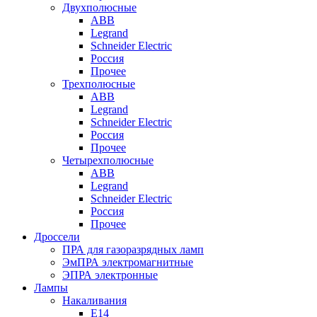
Двухполюсные
ABB
Legrand
Schneider Electric
Россия
Прочее
Трехполюсные
ABB
Legrand
Schneider Electric
Россия
Прочее
Четырехполюсные
ABB
Legrand
Schneider Electric
Россия
Прочее
Дроссели
ПРА для газоразрядных ламп
ЭмПРА электромагнитные
ЭПРА электронные
Лампы
Накаливания
Е14