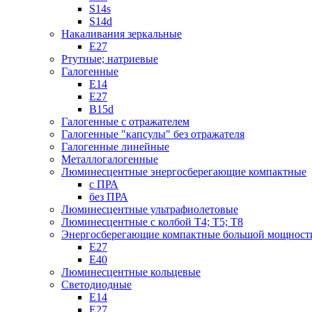
S14s
S14d
Накаливания зеркальные
Е27
Ртутные; натриевые
Галогенные
Е14
Е27
B15d
Галогенные с отражателем
Галогенные "капсулы" без отражателя
Галогенные линейные
Металлогалогенные
Люминесцентные энергосберегающие компактные
с ПРА
без ПРА
Люминесцентные ультрафиолетовые
Люминесцентные с колбой Т4; Т5; T8
Энергосберегающие компактные большой мощност
Е27
Е40
Люминесцентные кольцевые
Светодиодные
Е14
Е27