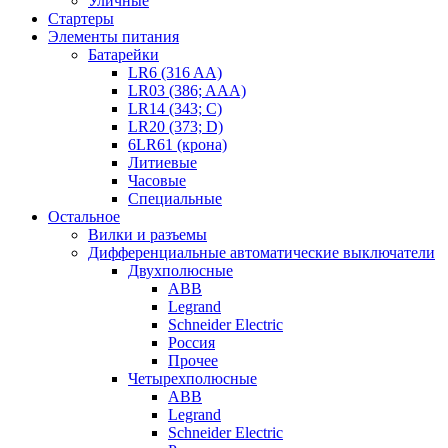
Уличные
Стартеры
Элементы питания
Батарейки
LR6 (316 AA)
LR03 (386; AAA)
LR14 (343; C)
LR20 (373; D)
6LR61 (крона)
Литиевые
Часовые
Специальные
Остальное
Вилки и разъемы
Дифференциальные автоматические выключатели
Двухполюсные
ABB
Legrand
Schneider Electric
Россия
Прочее
Четырехполюсные
ABB
Legrand
Schneider Electric