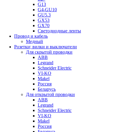
G13
G4-GU10
GU5.3
GX53
GX70
Светодиодные ленты
Провод и кабель
Медный
Розетки; вилки и выключатели
Для скрытой проводки
ABB
Legrand
Schneider Electric
VI-KO
Makel
Россия
Беларусь
Для открытой проводки
ABB
Legrand
Schneider Electric
VI-KO
Makel
Россия
Беларусь