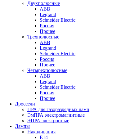
Двухполюсные
ABB
Legrand
Schneider Electric
Россия
Прочее
Трехполюсные
ABB
Legrand
Schneider Electric
Россия
Прочее
Четырехполюсные
ABB
Legrand
Schneider Electric
Россия
Прочее
Дроссели
ПРА для газоразрядных ламп
ЭмПРА электромагнитные
ЭПРА электронные
Лампы
Накаливания
Е14