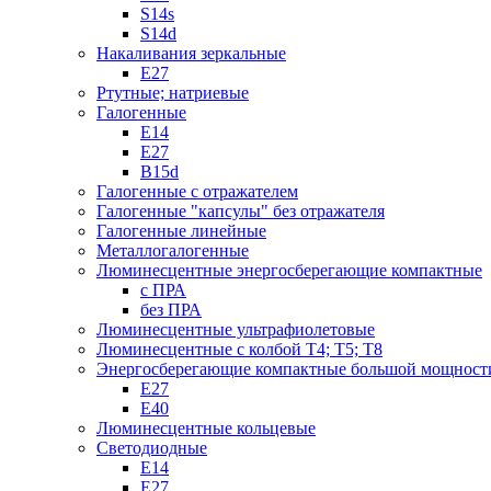
S14s
S14d
Накаливания зеркальные
Е27
Ртутные; натриевые
Галогенные
Е14
Е27
B15d
Галогенные с отражателем
Галогенные "капсулы" без отражателя
Галогенные линейные
Металлогалогенные
Люминесцентные энергосберегающие компактные
с ПРА
без ПРА
Люминесцентные ультрафиолетовые
Люминесцентные с колбой Т4; Т5; T8
Энергосберегающие компактные большой мощност
Е27
Е40
Люминесцентные кольцевые
Светодиодные
Е14
Е27