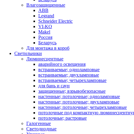
Влагозащищенные
ABB
Legrand
Schneider Electric
VI-KO
Makel
Россия
Беларусь
Для монтажа в короб
Светильники
Люминесцентные
аварийного освещения
встраиваемые; одноламповые
встраиваемые; двухламповые
встраиваемые; четырехламповые
для бань и саун
защищенные; взрывобезопасные
настенные; потолочные; одноламповые
настенные; потолочные; двухламповые
настенные; потолочные; четырехламповые
потолочные под компактную люминесцентну
потолочные; растровые
Галогенные
Светодиодные