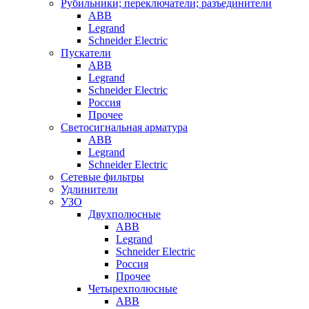
Рубильники; переключатели; разъединители
ABB
Legrand
Schneider Electric
Пускатели
ABB
Legrand
Schneider Electric
Россия
Прочее
Светосигнальная арматура
ABB
Legrand
Schneider Electric
Сетевые фильтры
Удлинители
УЗО
Двухполюсные
ABB
Legrand
Schneider Electric
Россия
Прочее
Четырехполюсные
ABB