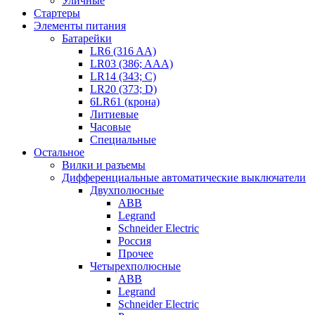
Уличные
Стартеры
Элементы питания
Батарейки
LR6 (316 AA)
LR03 (386; AAA)
LR14 (343; C)
LR20 (373; D)
6LR61 (крона)
Литиевые
Часовые
Специальные
Остальное
Вилки и разъемы
Дифференциальные автоматические выключатели
Двухполюсные
ABB
Legrand
Schneider Electric
Россия
Прочее
Четырехполюсные
ABB
Legrand
Schneider Electric