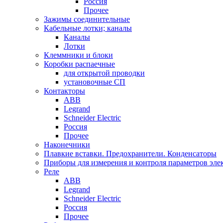
Россия
Прочее
Зажимы соединительные
Кабельные лотки; каналы
Каналы
Лотки
Клеммники и блоки
Коробки распаечные
для открытой проводки
установочные СП
Контакторы
ABB
Legrand
Schneider Electric
Россия
Прочее
Наконечники
Плавкие вставки. Предохранители. Конденсаторы
Приборы для измерения и контроля параметров эле
Реле
ABB
Legrand
Schneider Electric
Россия
Прочее