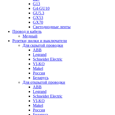
G13
G4-GU10
GU5.3
GX53
GX70
Светодиодные ленты
Провод и кабель
Медный
Розетки; вилки и выключатели
Для скрытой проводки
ABB
Legrand
Schneider Electric
VI-KO
Makel
Россия
Беларусь
Для открытой проводки
ABB
Legrand
Schneider Electric
VI-KO
Makel
Россия
Беларусь