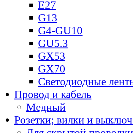
Е27
G13
G4-GU10
GU5.3
GX53
GX70
Светодиодные лент
Провод и кабель
Медный
Розетки; вилки и выключ
Для скрытой проводк