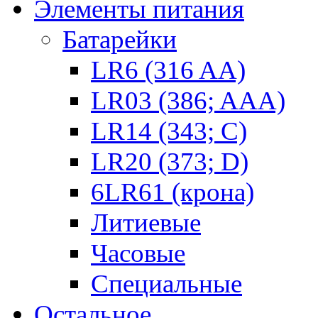
Элементы питания
Батарейки
LR6 (316 AA)
LR03 (386; AAA)
LR14 (343; C)
LR20 (373; D)
6LR61 (крона)
Литиевые
Часовые
Специальные
Остальное