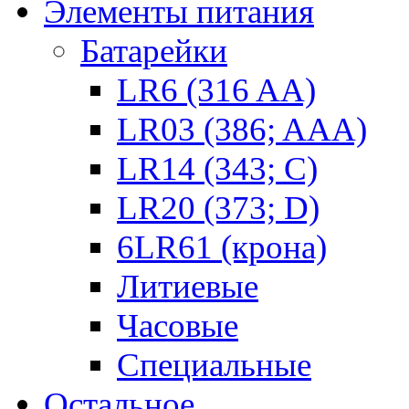
Элементы питания
Батарейки
LR6 (316 AA)
LR03 (386; AAA)
LR14 (343; C)
LR20 (373; D)
6LR61 (крона)
Литиевые
Часовые
Специальные
Остальное