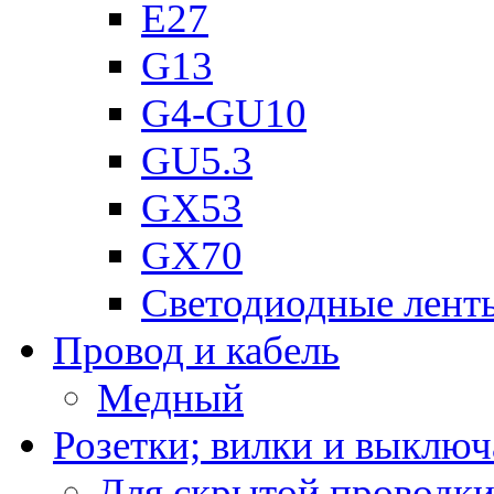
Е27
G13
G4-GU10
GU5.3
GX53
GX70
Светодиодные лент
Провод и кабель
Медный
Розетки; вилки и выключ
Для скрытой проводк