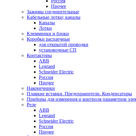
Россия
Прочее
Зажимы соединительные
Кабельные лотки; каналы
Каналы
Лотки
Клеммники и блоки
Коробки распаечные
для открытой проводки
установочные СП
Контакторы
ABB
Legrand
Schneider Electric
Россия
Прочее
Наконечники
Плавкие вставки. Предохранители. Конденсаторы
Приборы для измерения и контроля параметров эле
Реле
ABB
Legrand
Schneider Electric
Россия
Прочее