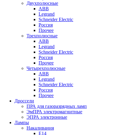
Двухполюсные
ABB
Legrand
Schneider Electric
Россия
Прочее
Трехполюсные
ABB
Legrand
Schneider Electric
Россия
Прочее
Четырехполюсные
ABB
Legrand
Schneider Electric
Россия
Прочее
Дроссели
ПРА для газоразрядных ламп
ЭмПРА электромагнитные
ЭПРА электронные
Лампы
Накаливания
Е14