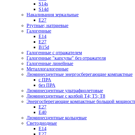
S14s
S14d
Накаливания зеркальные
Е27
Ртутные; натриевые
Галогенные
Е14
Е27
B15d
Галогенные с отражателем
Галогенные "капсулы" без отражателя
Галогенные линейные
Металлогалогенные
Люминесцентные энергосберегающие компактные
с ПРА
без ПРА
Люминесцентные ультрафиолетовые
Люминесцентные с колбой Т4; Т5; T8
Энергосберегающие компактные большой мощност
Е27
Е40
Люминесцентные кольцевые
Светодиодные
Е14
Е27