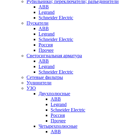
Рубильники; переключатели; разъединители
ABB
Legrand
Schneider Electric
Пускатели
ABB
Legrand
Schneider Electric
Россия
Прочее
Светосигнальная арматура
ABB
Legrand
Schneider Electric
Сетевые фильтры
Удлинители
УЗО
Двухполюсные
ABB
Legrand
Schneider Electric
Россия
Прочее
Четырехполюсные
ABB