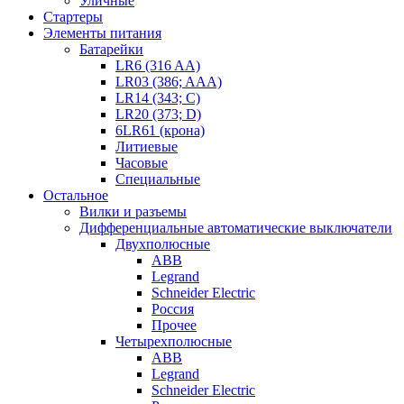
Уличные
Стартеры
Элементы питания
Батарейки
LR6 (316 AA)
LR03 (386; AAA)
LR14 (343; C)
LR20 (373; D)
6LR61 (крона)
Литиевые
Часовые
Специальные
Остальное
Вилки и разъемы
Дифференциальные автоматические выключатели
Двухполюсные
ABB
Legrand
Schneider Electric
Россия
Прочее
Четырехполюсные
ABB
Legrand
Schneider Electric