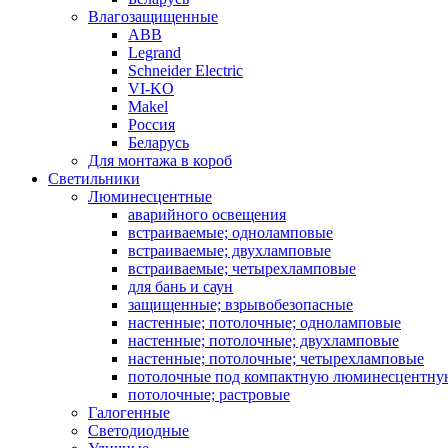
Влагозащищенные
ABB
Legrand
Schneider Electric
VI-KO
Makel
Россия
Беларусь
Для монтажа в короб
Светильники
Люминесцентные
аварийного освещения
встраиваемые; одноламповые
встраиваемые; двухламповые
встраиваемые; четырехламповые
для бань и саун
защищенные; взрывобезопасные
настенные; потолочные; одноламповые
настенные; потолочные; двухламповые
настенные; потолочные; четырехламповые
потолочные под компактную люминесцентну
потолочные; растровые
Галогенные
Светодиодные