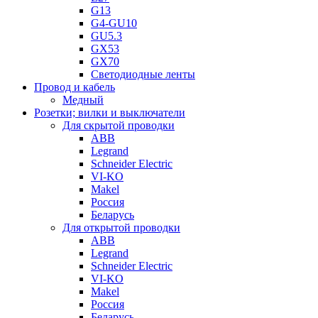
G13
G4-GU10
GU5.3
GX53
GX70
Светодиодные ленты
Провод и кабель
Медный
Розетки; вилки и выключатели
Для скрытой проводки
ABB
Legrand
Schneider Electric
VI-KO
Makel
Россия
Беларусь
Для открытой проводки
ABB
Legrand
Schneider Electric
VI-KO
Makel
Россия
Беларусь