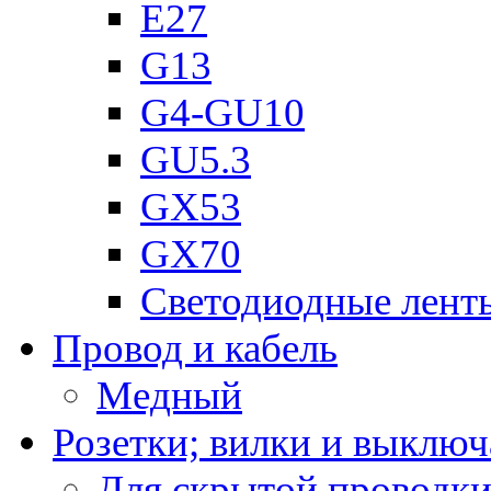
Е27
G13
G4-GU10
GU5.3
GX53
GX70
Светодиодные лент
Провод и кабель
Медный
Розетки; вилки и выключ
Для скрытой проводк