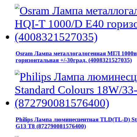
Osram Лампа металлогалогенная МГЛ 1000в
горизонтальная +/-30град. (4008321527035)
Philips Лампа люминесцентная TLD(TL-D) St
G13 T8 (872790081576400)