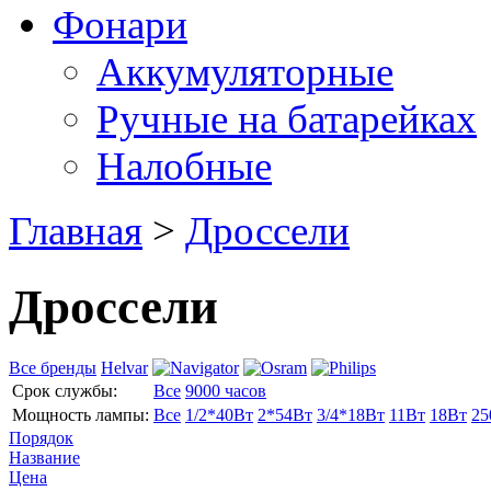
Фонари
Аккумуляторные
Ручные на батарейках
Налобные
Главная
>
Дроссели
Дроссели
Все бренды
Helvar
Срок службы:
Все
9000 часов
Мощность лампы:
Все
1/2*40Вт
2*54Вт
3/4*18Вт
11Вт
18Вт
25
Порядок
Название
Цена