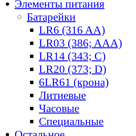
Элементы питания
Батарейки
LR6 (316 AA)
LR03 (386; AAA)
LR14 (343; C)
LR20 (373; D)
6LR61 (крона)
Литиевые
Часовые
Специальные
Остальное