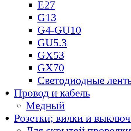
Е27
G13
G4-GU10
GU5.3
GX53
GX70
Светодиодные лент
Провод и кабель
Медный
Розетки; вилки и выключ
Для скрытой проводк