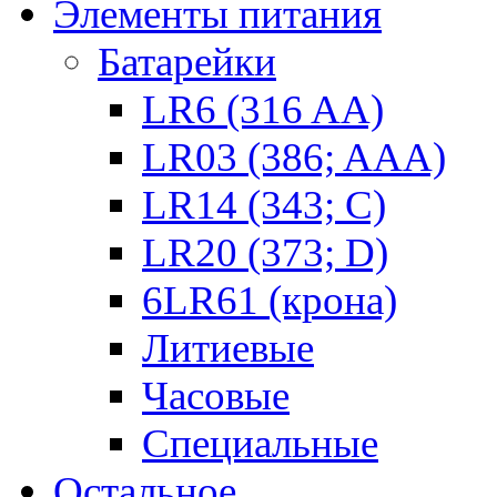
Элементы питания
Батарейки
LR6 (316 AA)
LR03 (386; AAA)
LR14 (343; C)
LR20 (373; D)
6LR61 (крона)
Литиевые
Часовые
Специальные
Остальное