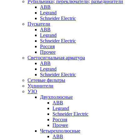
Рубильники; переключатели; разъединители
ABB
Legrand
Schneider Electric
Пускатели
ABB
Legrand
Schneider Electric
Россия
Прочее
Светосигнальная арматура
ABB
Legrand
Schneider Electric
Сетевые фильтры
Удлинители
УЗО
Двухполюсные
ABB
Legrand
Schneider Electric
Россия
Прочее
Четырехполюсные
ABB