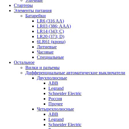
Уличные
Стартеры
Элементы питания
Батарейки
LR6 (316 AA)
LR03 (386; AAA)
LR14 (343; C)
LR20 (373; D)
6LR61 (крона)
Литиевые
Часовые
Специальные
Остальное
Вилки и разъемы
Дифференциальные автоматические выключатели
Двухполюсные
ABB
Legrand
Schneider Electric
Россия
Прочее
Четырехполюсные
ABB
Legrand
Schneider Electric