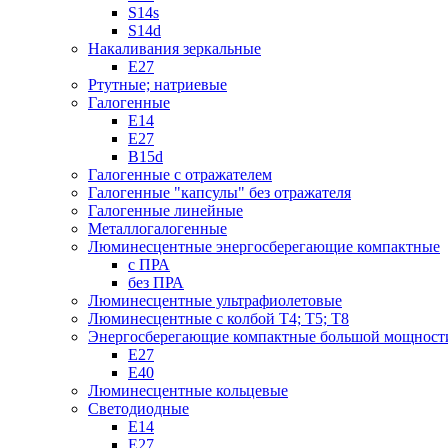
S14s
S14d
Накаливания зеркальные
Е27
Ртутные; натриевые
Галогенные
Е14
Е27
B15d
Галогенные с отражателем
Галогенные "капсулы" без отражателя
Галогенные линейные
Металлогалогенные
Люминесцентные энергосберегающие компактные
с ПРА
без ПРА
Люминесцентные ультрафиолетовые
Люминесцентные с колбой Т4; Т5; T8
Энергосберегающие компактные большой мощност
Е27
Е40
Люминесцентные кольцевые
Светодиодные
Е14
Е27