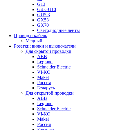
G13
G4-GU10
GU5.3
GX53
GX70
Светодиодные ленты
Провод и кабель
Медный
Розетки; вилки и выключатели
Для скрытой проводки
ABB
Legrand
Schneider Electric
VI-KO
Makel
Россия
Беларусь
Для открытой проводки
ABB
Legrand
Schneider Electric
VI-KO
Makel
Россия
Беларусь