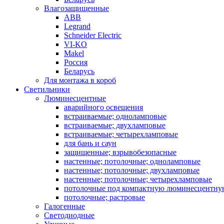
Влагозащищенные
ABB
Legrand
Schneider Electric
VI-KO
Makel
Россия
Беларусь
Для монтажа в короб
Светильники
Люминесцентные
аварийного освещения
встраиваемые; одноламповые
встраиваемые; двухламповые
встраиваемые; четырехламповые
для бань и саун
защищенные; взрывобезопасные
настенные; потолочные; одноламповые
настенные; потолочные; двухламповые
настенные; потолочные; четырехламповые
потолочные под компактную люминесцентну
потолочные; растровые
Галогенные
Светодиодные