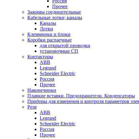
Россия
Прочее
Зажимы соединительные
Кабельные лотки; каналы
Каналы
Лотки
Клеммники и блоки
Коробки распаечные
для открытой проводки
установочные СП
Контакторы
ABB
Legrand
Schneider Electric
Россия
Прочее
Наконечники
Плавкие вставки. Предохранители. Конденсаторы
Приборы для измерения и контроля параметров эле
Реле
ABB
Legrand
Schneider Electric
Россия
Прочее