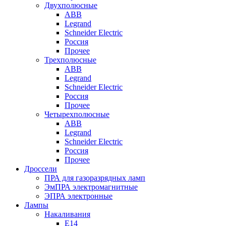
Двухполюсные
ABB
Legrand
Schneider Electric
Россия
Прочее
Трехполюсные
ABB
Legrand
Schneider Electric
Россия
Прочее
Четырехполюсные
ABB
Legrand
Schneider Electric
Россия
Прочее
Дроссели
ПРА для газоразрядных ламп
ЭмПРА электромагнитные
ЭПРА электронные
Лампы
Накаливания
Е14