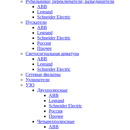
Рубильники; переключатели; разъединители
ABB
Legrand
Schneider Electric
Пускатели
ABB
Legrand
Schneider Electric
Россия
Прочее
Светосигнальная арматура
ABB
Legrand
Schneider Electric
Сетевые фильтры
Удлинители
УЗО
Двухполюсные
ABB
Legrand
Schneider Electric
Россия
Прочее
Четырехполюсные
ABB