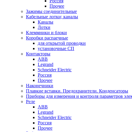
Россия
Прочее
Зажимы соединительные
Кабельные лотки; каналы
Каналы
Лотки
Клеммники и блоки
Коробки распаечные
для открытой проводки
установочные СП
Контакторы
ABB
Legrand
Schneider Electric
Россия
Прочее
Наконечники
Плавкие вставки. Предохранители. Конденсаторы
Приборы для измерения и контроля параметров эле
Реле
ABB
Legrand
Schneider Electric
Россия
Прочее