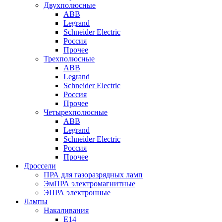
Двухполюсные
ABB
Legrand
Schneider Electric
Россия
Прочее
Трехполюсные
ABB
Legrand
Schneider Electric
Россия
Прочее
Четырехполюсные
ABB
Legrand
Schneider Electric
Россия
Прочее
Дроссели
ПРА для газоразрядных ламп
ЭмПРА электромагнитные
ЭПРА электронные
Лампы
Накаливания
Е14