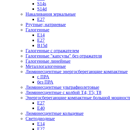
S14s
S14d
Накаливания зеркальные
Е27
Ртутные; натриевые
Галогенные
Е14
Е27
B15d
Галогенные с отражателем
Галогенные "капсулы" без отражателя
Галогенные линейные
Металлогалогенные
Люминесцентные энергосберегающие компактные
с ПРА
без ПРА
Люминесцентные ультрафиолетовые
Люминесцентные с колбой Т4; Т5; T8
Энергосберегающие компактные большой мощност
Е27
Е40
Люминесцентные кольцевые
Светодиодные
Е14
Е27