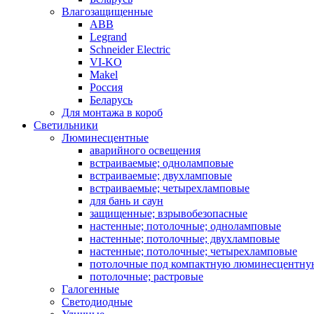
Влагозащищенные
ABB
Legrand
Schneider Electric
VI-KO
Makel
Россия
Беларусь
Для монтажа в короб
Светильники
Люминесцентные
аварийного освещения
встраиваемые; одноламповые
встраиваемые; двухламповые
встраиваемые; четырехламповые
для бань и саун
защищенные; взрывобезопасные
настенные; потолочные; одноламповые
настенные; потолочные; двухламповые
настенные; потолочные; четырехламповые
потолочные под компактную люминесцентну
потолочные; растровые
Галогенные
Светодиодные