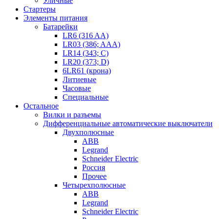
Уличные
Стартеры
Элементы питания
Батарейки
LR6 (316 AA)
LR03 (386; AAA)
LR14 (343; C)
LR20 (373; D)
6LR61 (крона)
Литиевые
Часовые
Специальные
Остальное
Вилки и разъемы
Дифференциальные автоматические выключатели
Двухполюсные
ABB
Legrand
Schneider Electric
Россия
Прочее
Четырехполюсные
ABB
Legrand
Schneider Electric