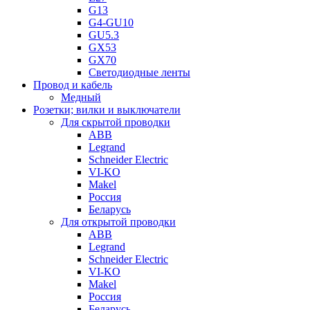
G13
G4-GU10
GU5.3
GX53
GX70
Светодиодные ленты
Провод и кабель
Медный
Розетки; вилки и выключатели
Для скрытой проводки
ABB
Legrand
Schneider Electric
VI-KO
Makel
Россия
Беларусь
Для открытой проводки
ABB
Legrand
Schneider Electric
VI-KO
Makel
Россия
Беларусь