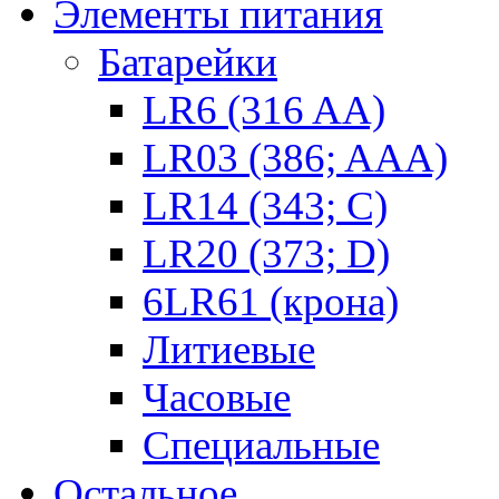
Элементы питания
Батарейки
LR6 (316 AA)
LR03 (386; AAA)
LR14 (343; C)
LR20 (373; D)
6LR61 (крона)
Литиевые
Часовые
Специальные
Остальное