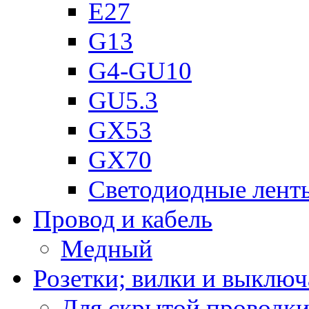
Е27
G13
G4-GU10
GU5.3
GX53
GX70
Светодиодные лент
Провод и кабель
Медный
Розетки; вилки и выключ
Для скрытой проводк