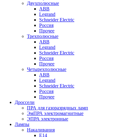
Двухполюсные
ABB
Legrand
Schneider Electric
Россия
Прочее
Трехполюсные
ABB
Legrand
Schneider Electric
Россия
Прочее
Четырехполюсные
ABB
Legrand
Schneider Electric
Россия
Прочее
Дроссели
ПРА для газоразрядных ламп
ЭмПРА электромагнитные
ЭПРА электронные
Лампы
Накаливания
Е14