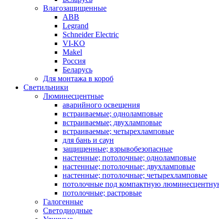
Влагозащищенные
ABB
Legrand
Schneider Electric
VI-KO
Makel
Россия
Беларусь
Для монтажа в короб
Светильники
Люминесцентные
аварийного освещения
встраиваемые; одноламповые
встраиваемые; двухламповые
встраиваемые; четырехламповые
для бань и саун
защищенные; взрывобезопасные
настенные; потолочные; одноламповые
настенные; потолочные; двухламповые
настенные; потолочные; четырехламповые
потолочные под компактную люминесцентну
потолочные; растровые
Галогенные
Светодиодные