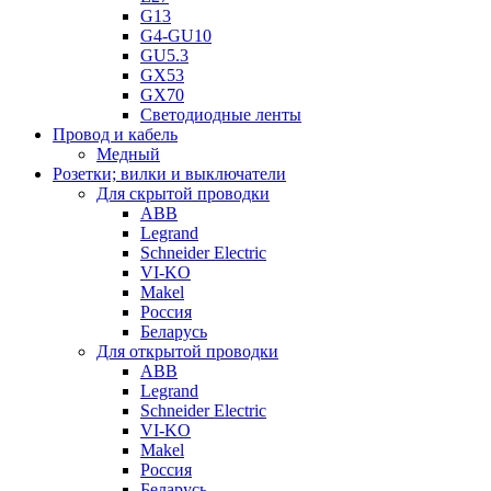
G13
G4-GU10
GU5.3
GX53
GX70
Светодиодные ленты
Провод и кабель
Медный
Розетки; вилки и выключатели
Для скрытой проводки
ABB
Legrand
Schneider Electric
VI-KO
Makel
Россия
Беларусь
Для открытой проводки
ABB
Legrand
Schneider Electric
VI-KO
Makel
Россия
Беларусь