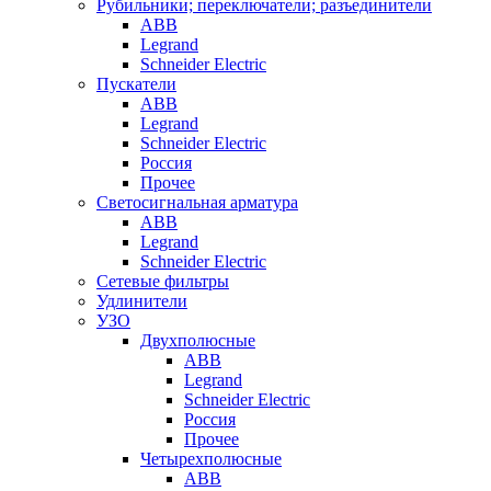
Рубильники; переключатели; разъединители
ABB
Legrand
Schneider Electric
Пускатели
ABB
Legrand
Schneider Electric
Россия
Прочее
Светосигнальная арматура
ABB
Legrand
Schneider Electric
Сетевые фильтры
Удлинители
УЗО
Двухполюсные
ABB
Legrand
Schneider Electric
Россия
Прочее
Четырехполюсные
ABB