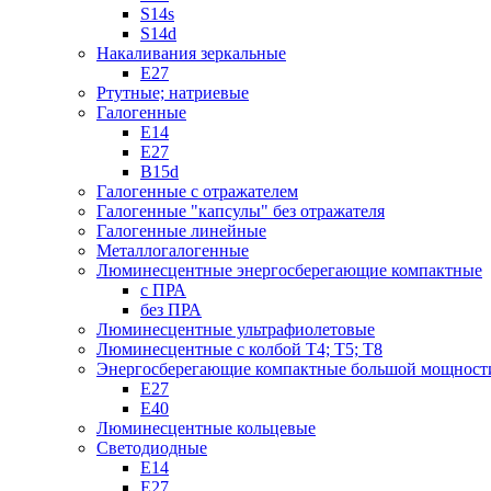
S14s
S14d
Накаливания зеркальные
Е27
Ртутные; натриевые
Галогенные
Е14
Е27
B15d
Галогенные с отражателем
Галогенные "капсулы" без отражателя
Галогенные линейные
Металлогалогенные
Люминесцентные энергосберегающие компактные
с ПРА
без ПРА
Люминесцентные ультрафиолетовые
Люминесцентные с колбой Т4; Т5; T8
Энергосберегающие компактные большой мощност
Е27
Е40
Люминесцентные кольцевые
Светодиодные
Е14
Е27