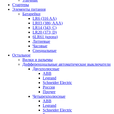
Уличные
Стартеры
Элементы питания
Батарейки
LR6 (316 AA)
LR03 (386; AAA)
LR14 (343; C)
LR20 (373; D)
6LR61 (крона)
Литиевые
Часовые
Специальные
Остальное
Вилки и разъемы
Дифференциальные автоматические выключатели
Двухполюсные
ABB
Legrand
Schneider Electric
Россия
Прочее
Четырехполюсные
ABB
Legrand
Schneider Electric