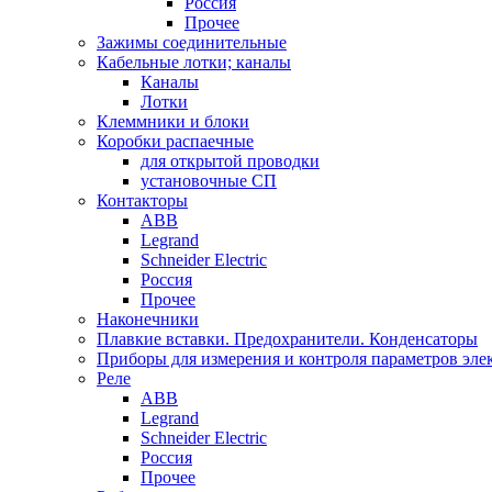
Россия
Прочее
Зажимы соединительные
Кабельные лотки; каналы
Каналы
Лотки
Клеммники и блоки
Коробки распаечные
для открытой проводки
установочные СП
Контакторы
ABB
Legrand
Schneider Electric
Россия
Прочее
Наконечники
Плавкие вставки. Предохранители. Конденсаторы
Приборы для измерения и контроля параметров эле
Реле
ABB
Legrand
Schneider Electric
Россия
Прочее