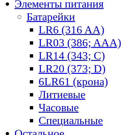
Элементы питания
Батарейки
LR6 (316 AA)
LR03 (386; AAA)
LR14 (343; C)
LR20 (373; D)
6LR61 (крона)
Литиевые
Часовые
Специальные
Остальное