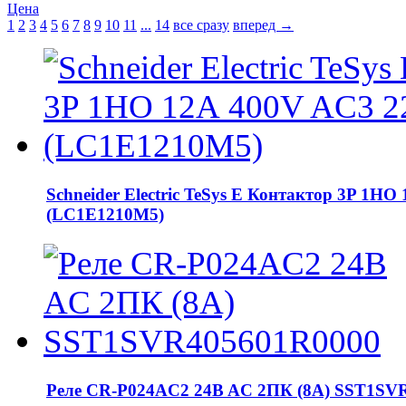
Цена
1
2
3
4
5
6
7
8
9
10
11
...
14
все сразу
вперед →
Schneider Electric TeSys E Контактор 3P 1Н
(LC1E1210M5)
Реле CR-P024AC2 24B AC 2ПК (8А) SST1SV