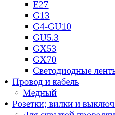
Е27
G13
G4-GU10
GU5.3
GX53
GX70
Светодиодные лент
Провод и кабель
Медный
Розетки; вилки и выключ
Для скрытой проводк