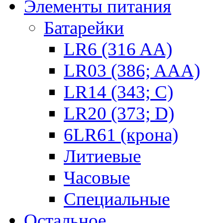
Элементы питания
Батарейки
LR6 (316 AA)
LR03 (386; AAA)
LR14 (343; C)
LR20 (373; D)
6LR61 (крона)
Литиевые
Часовые
Специальные
Остальное