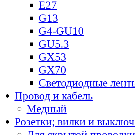
Е27
G13
G4-GU10
GU5.3
GX53
GX70
Светодиодные лент
Провод и кабель
Медный
Розетки; вилки и выключ
Для скрытой проводк