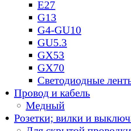
Е27
G13
G4-GU10
GU5.3
GX53
GX70
Светодиодные лент
Провод и кабель
Медный
Розетки; вилки и выключ
Для скрытой проводк