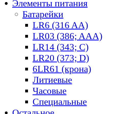
Элементы питания
Батарейки
LR6 (316 AA)
LR03 (386; AAA)
LR14 (343; C)
LR20 (373; D)
6LR61 (крона)
Литиевые
Часовые
Специальные
Остальное