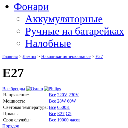
Фонари
Аккумуляторные
Ручные на батарейках
Налобные
Главная
>
Лампы
>
Накаливания зеркальные
>
Е27
Е27
Все бренды
Напряжение:
Все
220V
230V
Мощность:
Все
28W
60W
Световая температура:
Все
6500K
Цоколь:
Все
E27
G5
Срок службы:
Все
19000 часов
Порядок