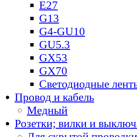
Е27
G13
G4-GU10
GU5.3
GX53
GX70
Светодиодные лент
Провод и кабель
Медный
Розетки; вилки и выключ
Для скрытой проводк