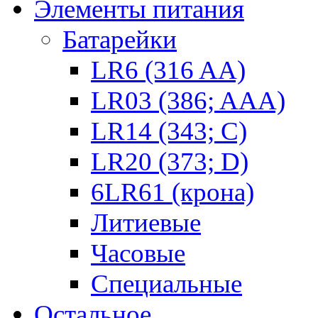
Элементы питания
Батарейки
LR6 (316 AA)
LR03 (386; AAA)
LR14 (343; C)
LR20 (373; D)
6LR61 (крона)
Литиевые
Часовые
Специальные
Остальное