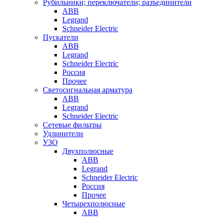
Рубильники; переключатели; разъединители
ABB
Legrand
Schneider Electric
Пускатели
ABB
Legrand
Schneider Electric
Россия
Прочее
Светосигнальная арматура
ABB
Legrand
Schneider Electric
Сетевые фильтры
Удлинители
УЗО
Двухполюсные
ABB
Legrand
Schneider Electric
Россия
Прочее
Четырехполюсные
ABB