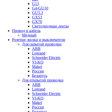
G13
G4-GU10
GU5.3
GX53
GX70
Светодиодные ленты
Провод и кабель
Медный
Розетки; вилки и выключатели
Для скрытой проводки
ABB
Legrand
Schneider Electric
VI-KO
Makel
Россия
Беларусь
Для открытой проводки
ABB
Legrand
Schneider Electric
VI-KO
Makel
Россия
Беларусь