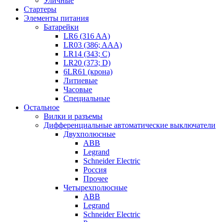
Уличные
Стартеры
Элементы питания
Батарейки
LR6 (316 AA)
LR03 (386; AAA)
LR14 (343; C)
LR20 (373; D)
6LR61 (крона)
Литиевые
Часовые
Специальные
Остальное
Вилки и разъемы
Дифференциальные автоматические выключатели
Двухполюсные
ABB
Legrand
Schneider Electric
Россия
Прочее
Четырехполюсные
ABB
Legrand
Schneider Electric