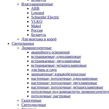
Влагозащищенные
ABB
Legrand
Schneider Electric
VI-KO
Makel
Россия
Беларусь
Для монтажа в короб
Светильники
Люминесцентные
аварийного освещения
встраиваемые; одноламповые
встраиваемые; двухламповые
встраиваемые; четырехламповые
для бань и саун
защищенные; взрывобезопасные
настенные; потолочные; одноламповые
настенные; потолочные; двухламповые
настенные; потолочные; четырехламповые
потолочные под компактную люминесцентну
потолочные; растровые
Галогенные
Светодиодные