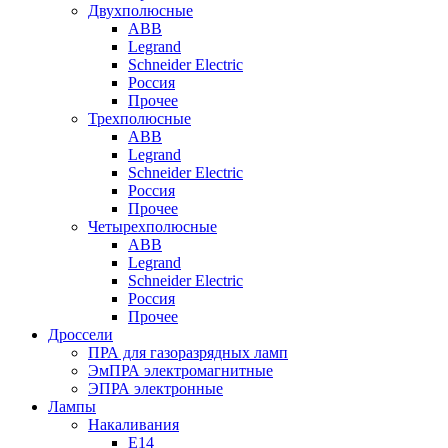
Двухполюсные
ABB
Legrand
Schneider Electric
Россия
Прочее
Трехполюсные
ABB
Legrand
Schneider Electric
Россия
Прочее
Четырехполюсные
ABB
Legrand
Schneider Electric
Россия
Прочее
Дроссели
ПРА для газоразрядных ламп
ЭмПРА электромагнитные
ЭПРА электронные
Лампы
Накаливания
Е14