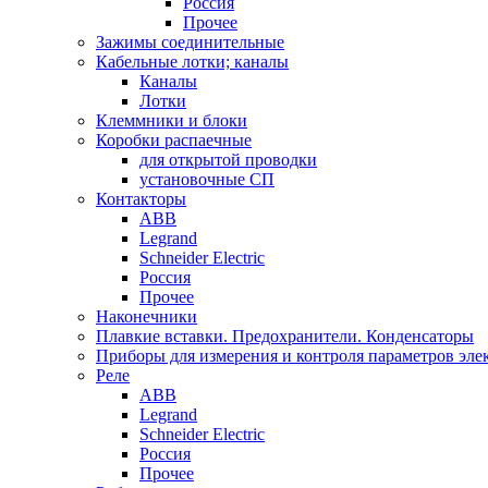
Россия
Прочее
Зажимы соединительные
Кабельные лотки; каналы
Каналы
Лотки
Клеммники и блоки
Коробки распаечные
для открытой проводки
установочные СП
Контакторы
ABB
Legrand
Schneider Electric
Россия
Прочее
Наконечники
Плавкие вставки. Предохранители. Конденсаторы
Приборы для измерения и контроля параметров эле
Реле
ABB
Legrand
Schneider Electric
Россия
Прочее