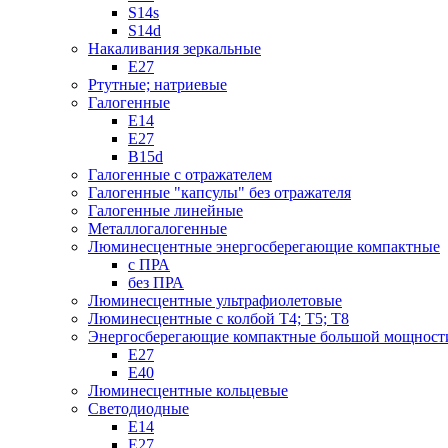
S14s
S14d
Накаливания зеркальные
Е27
Ртутные; натриевые
Галогенные
Е14
Е27
B15d
Галогенные с отражателем
Галогенные "капсулы" без отражателя
Галогенные линейные
Металлогалогенные
Люминесцентные энергосберегающие компактные
с ПРА
без ПРА
Люминесцентные ультрафиолетовые
Люминесцентные с колбой Т4; Т5; T8
Энергосберегающие компактные большой мощност
Е27
Е40
Люминесцентные кольцевые
Светодиодные
Е14
Е27