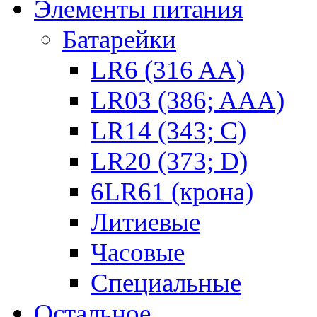
Элементы питания
Батарейки
LR6 (316 AA)
LR03 (386; AAA)
LR14 (343; C)
LR20 (373; D)
6LR61 (крона)
Литиевые
Часовые
Специальные
Остальное