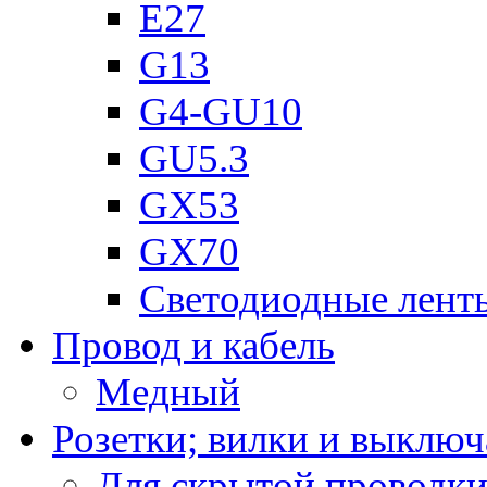
Е27
G13
G4-GU10
GU5.3
GX53
GX70
Светодиодные лент
Провод и кабель
Медный
Розетки; вилки и выключ
Для скрытой проводк