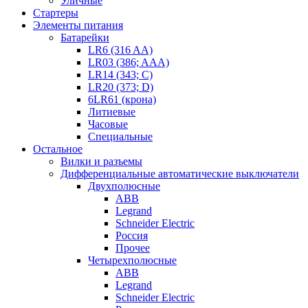
Уличные
Стартеры
Элементы питания
Батарейки
LR6 (316 AA)
LR03 (386; AAA)
LR14 (343; C)
LR20 (373; D)
6LR61 (крона)
Литиевые
Часовые
Специальные
Остальное
Вилки и разъемы
Дифференциальные автоматические выключатели
Двухполюсные
ABB
Legrand
Schneider Electric
Россия
Прочее
Четырехполюсные
ABB
Legrand
Schneider Electric