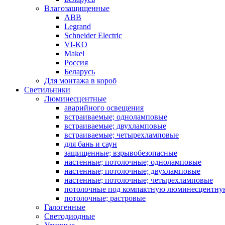
Влагозащищенные
ABB
Legrand
Schneider Electric
VI-KO
Makel
Россия
Беларусь
Для монтажа в короб
Светильники
Люминесцентные
аварийного освещения
встраиваемые; одноламповые
встраиваемые; двухламповые
встраиваемые; четырехламповые
для бань и саун
защищенные; взрывобезопасные
настенные; потолочные; одноламповые
настенные; потолочные; двухламповые
настенные; потолочные; четырехламповые
потолочные под компактную люминесцентну
потолочные; растровые
Галогенные
Светодиодные