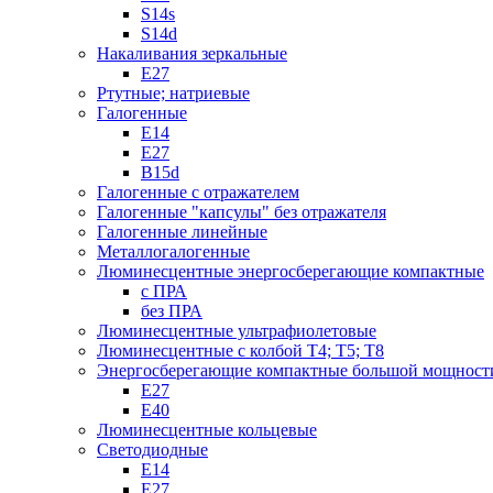
S14s
S14d
Накаливания зеркальные
Е27
Ртутные; натриевые
Галогенные
Е14
Е27
B15d
Галогенные с отражателем
Галогенные "капсулы" без отражателя
Галогенные линейные
Металлогалогенные
Люминесцентные энергосберегающие компактные
с ПРА
без ПРА
Люминесцентные ультрафиолетовые
Люминесцентные с колбой Т4; Т5; T8
Энергосберегающие компактные большой мощност
Е27
Е40
Люминесцентные кольцевые
Светодиодные
Е14
Е27