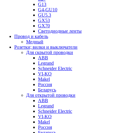
G13
G4-GU10
GU5.3
GX53
GX70
Светодиодные ленты
Провод и кабель
Медный
Розетки; вилки и выключатели
Для скрытой проводки
ABB
Legrand
Schneider Electric
VI-KO
Makel
Россия
Беларусь
Для открытой проводки
ABB
Legrand
Schneider Electric
VI-KO
Makel
Россия
Беларусь