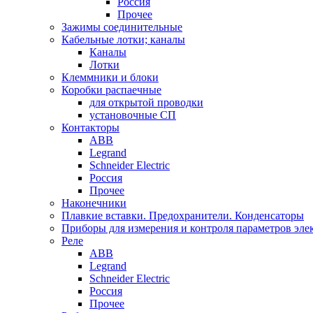
Россия
Прочее
Зажимы соединительные
Кабельные лотки; каналы
Каналы
Лотки
Клеммники и блоки
Коробки распаечные
для открытой проводки
установочные СП
Контакторы
ABB
Legrand
Schneider Electric
Россия
Прочее
Наконечники
Плавкие вставки. Предохранители. Конденсаторы
Приборы для измерения и контроля параметров эле
Реле
ABB
Legrand
Schneider Electric
Россия
Прочее