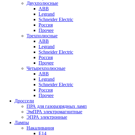
Двухполюсные
ABB
Legrand
Schneider Electric
Россия
Прочее
Трехполюсные
ABB
Legrand
Schneider Electric
Россия
Прочее
Четырехполюсные
ABB
Legrand
Schneider Electric
Россия
Прочее
Дроссели
ПРА для газоразрядных ламп
ЭмПРА электромагнитные
ЭПРА электронные
Лампы
Накаливания
Е14