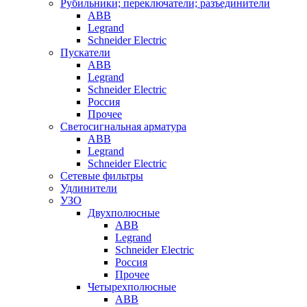
Рубильники; переключатели; разъединители
ABB
Legrand
Schneider Electric
Пускатели
ABB
Legrand
Schneider Electric
Россия
Прочее
Светосигнальная арматура
ABB
Legrand
Schneider Electric
Сетевые фильтры
Удлинители
УЗО
Двухполюсные
ABB
Legrand
Schneider Electric
Россия
Прочее
Четырехполюсные
ABB