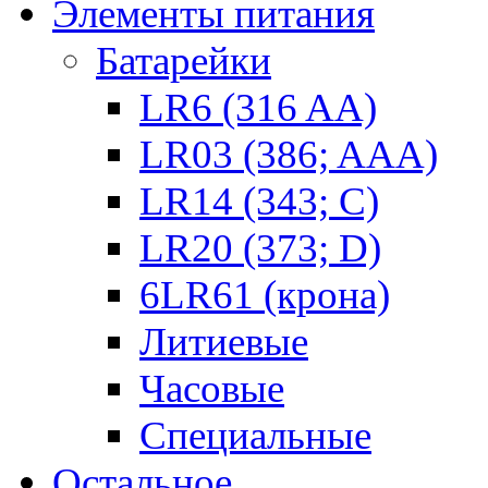
Элементы питания
Батарейки
LR6 (316 AA)
LR03 (386; AAA)
LR14 (343; C)
LR20 (373; D)
6LR61 (крона)
Литиевые
Часовые
Специальные
Остальное