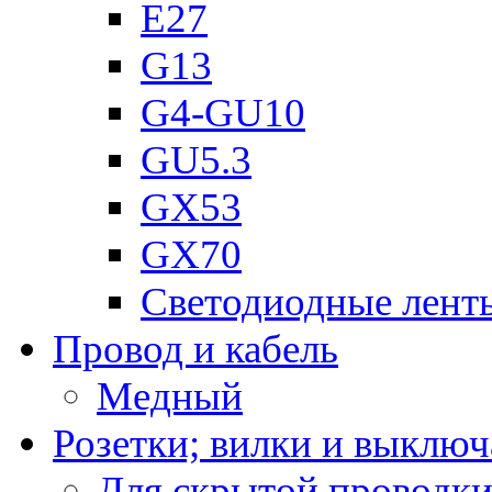
Е27
G13
G4-GU10
GU5.3
GX53
GX70
Светодиодные лент
Провод и кабель
Медный
Розетки; вилки и выключ
Для скрытой проводк